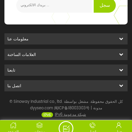
سجل
معلومات عنا
العلامات الساخنة
تابعنا
اتصل بنا
© Sinoway Industrial co., ltd. كل الحقوق محفوظة. مشغل بواسطة
مدونة
|
闽ICP备18003303号
dyyseo.com
IPv6 شبكة مدعومة
حول
اتصل
منتجات
الصفحة