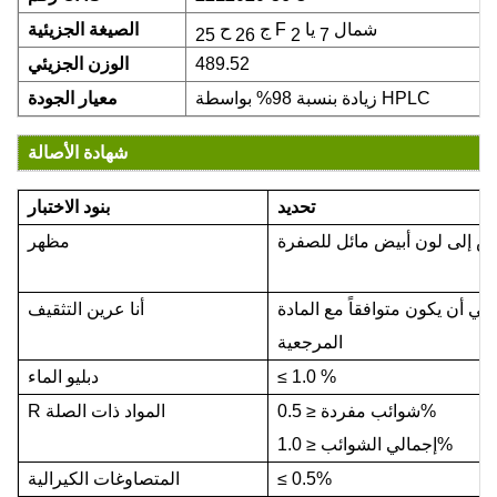
شمال
يا
F
ج
ح
الصيغة الجزيئية
26
25
2
7
489.52
الوزن الجزيئي
زيادة بنسبة 98% بواسطة HPLC
معيار الجودة
شهادة الأصالة
تحديد
بنود الاختبار
يض إلى
لون أبيض مائل للصفرة
مظهر
بغي أن يكون متوافقاً مع
المادة
أنا
عرين
التثقيف
المرجعية
%
1.0
≤
دبليو
الماء
0.5%
شوائب مفردة
≤
المواد ذات الصلة
R
1.0%
إجمالي الشوائب
≤
0.5%
≤
المتصاوغات الكيرالية