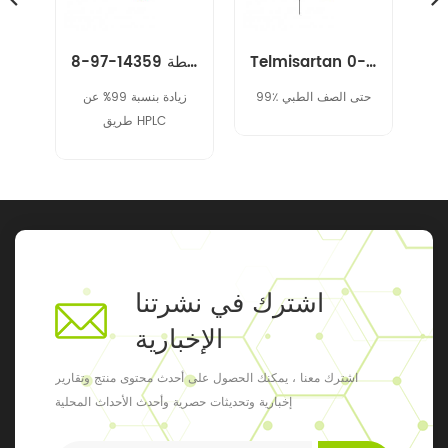
Telmisartan متوسط 152628-03-0
نيفوراتيل المتوسطة 14359-97-8
amikacin وسيط 40371-50-4 cbz-l-haba
99٪ حتى الصف الطبي
زيادة بنسبة 99% عن
طريق HPLC
اشترك في نشرتنا
الإخبارية
اشترك معنا ، يمكنك الحصول على أحدث محتوى منتج وتقارير
إخبارية وتحديثات حصرية وأحدث الأحداث المحلية