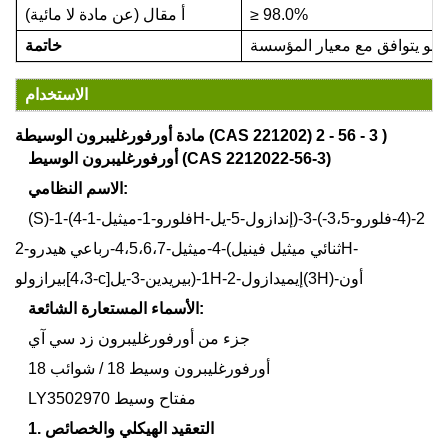
98.0%
≥
أ
مقال (عن مادة لا مائية)
وهو يتوافق مع
معيار المؤسسة
خاتمة
الاستخدام
)
3
-
56
-
2
مادة أورفورغليبرون الوسيطة (CAS 221202)
أورفورغليبرون الوسيط (CAS 2212022-56-3)
الاسم النظامي:
(S)-1-(4-فلورو-1-ميثيل-1H-إندازول-5-يل)-3-(2-(4-فلورو-3،5-
ثنائي ميثيل فينيل)-4-ميثيل-4،5،6،7-رباعي هيدرو-2H-
بيرازولو[4،3-c]بيريدين-3-يل)-1H-إيميدازول-2(3H)-أون
الأسماء المستعارة الشائعة:
جزء من أورفورغليبرون زد سي آي
أورفورغليبرون وسيط 18 / شوائب 18
LY3502970 مفتاح وسيط
1. التعقيد الهيكلي والخصائص