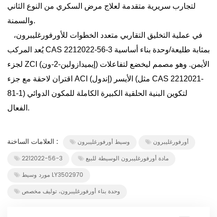
لتجارب سريرية متقدمة لعلاج مرض السكري من النوع الثاني
والسمنة.
في عملية التخليق التقاربي متعدد الخطوات للأورفورغليبرون،
يُعد المركب CAS 2212022-56-3 بمثابة طليعة/وحدة بناء أساسية
لجزء ZCI (إيميدازولين-2-ون) الأيمن. وهو مصمم ليخضع لتفاعلات
اقتران لاحقة مع جزء ACI (إندول) الأيسر (مثل CAS 2212021-
81-1) لتكوين البنية الحلقية الكبيرة الكاملة للمكون الدوائي
الفعال.
العلامات الساخنة :
أورفورغليبرون
وسيط أورفورغليبرون
مادة أورفورغليبرون الوسيطة للبيع
2212022-56-3
مورد وسيط LY3502970
وحدة بناء أورفورغليبرون، توليف مخصص