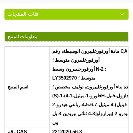
فئات المنتجات
معلومات المنتج
CAS 2212020-56-
أورفورغليبرون متوسط
؛
؛
أورفورجليبرون وسيط N-2
LY3502970 متوسط
؛
حدة بناء أورفورغليبرون، توليف مخصص
؛
اسم المنتج
(S)-1-(4-فلورو-1-ميثيل-1H-إيميدازول-5-يل)-3-(2-(4-فلورو-3،5-
ثنائي ميثيل فينيل)-4-ميثيل-4،5،6،7-رباعي هيدرو-2H-
بيرازولو[4،3-ثنائي بيريدين-3-يل)-1،3-ثنائي هيدرو-2H-إيميدازول-2-
ون
2212020-56-3
رقم CAS