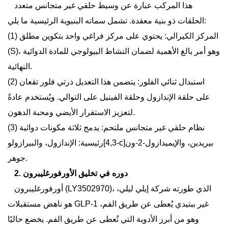
هذا المركب عبارة عن وسيط حلقي غير متجانس متعدد
الحلقات ذو بنية معقدة. تشمل سماته البنيوية الرئيسية ما يلي:
المركز الكيرالي:
يحتوي على مركز فراغي واحد بتكوين مطلق
(1)
(S)، وهو أمر بالغ الأهمية لضمان النشاط البيولوجي للمادة الدوائية
النهائية.
استبدال ثنائي الفلور:
يتضمن هذا التعديل ذرتي فلور تقعان
(2)
على حلقة الإندازول وحلقة الفينيل على التوالي. ويُستخدم عادةً
لتعزيز الاستقرار الأيضي ومحبة الدهون.
نظام حلقي غير متجانس ملتحم:
يدمج ثلاثة مكونات دوائية
(3)
رئيسية: الإندازول، والبيرازولو[4,3-c]بيريدين، والإيميدازول-2-ون
جوهر.
2. دوره في تخليق الأورفورغليبرون
أورفورغليبرون (LY3502970)، الذي طورته شركة إيلي ليلي،
هو ناهض مستقبلات GLP-1 غير ببتيدي يُعطى عن طريق الفم،
وهو من أبرز الأدوية التي تُعطى عن طريق الفم.
يخضع حاليًا