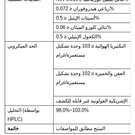
0.072%
رباعي هيدروفوران
≤
0.5%
أسيتات الإيثيل
≤
0.06%
ثنائي كلورو الميثان
≤
0.5%
الكحول الإيثيلي
≤
البكتيريا الهوائية
≤
103
وحدة تشكيل
الحد الميكروبي
مستعمرة/غرام
العفن والخميرة
≤
102
وحدة تشكيل
مستعمرة/غرام
الإشريكية القولونية غير قابلة للكشف
98.0%~102.0%
التحليل (بواسطة
HPLC)
المنتج مطابق للمواصفات
خاتمة