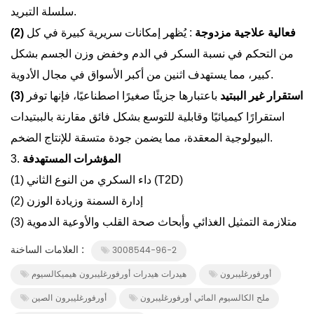
سلسلة التبريد.
(2) فعالية علاجية مزدوجة
: يُظهر إمكانات سريرية كبيرة في كل
من التحكم في نسبة السكر في الدم وخفض وزن الجسم بشكل
كبير، مما يستهدف اثنين من أكبر الأسواق في مجال الأدوية.
(3) استقرار غير الببتيد
باعتبارها جزيئًا صغيرًا اصطناعيًا، فإنها توفر
استقرارًا كيميائيًا وقابلية للتوسع بشكل فائق مقارنة بالببتيدات
البيولوجية المعقدة، مما يضمن جودة متسقة للإنتاج الضخم.
المؤشرات المستهدفة
3.
داء السكري من النوع الثاني (T2D)
(1)
(2) إدارة السمنة وزيادة الوزن
(3) متلازمة التمثيل الغذائي وأبحاث صحة القلب والأوعية الدموية
العلامات الساخنة :
3008544-96-2
أورفورغليبرون
هيدرات هيدرات أورفورغليبرون هيميكالسيوم
ملح الكالسيوم المائي أورفورغليبرون
أورفورغليبرون الصين