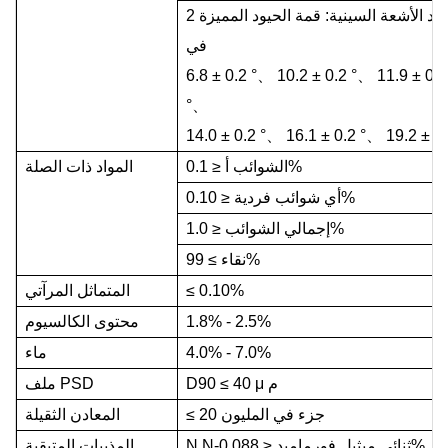
في
6.8
±
0.2
°、
10.2
±
0.2
°、
11.9
±
0.2
°、
14.0
±
0.2
°、
16.1
±
0.2
°、
19.2
±
0
0.1%
الشوائب أ
≤
المواد ذات الصلة
0.10%
أي شوائب فردية
≤
1.0%
إجمالي الشوائب
≤
99%
نقاء
≥
0.10%
≤
المتماثل المرآتي
1.8% - 2.5%
محتوى الكالسيوم
4.0% - 7.0%
ماء
م
μ
40
≤
D90
ملف PSD
20 جزء في المليون
≤
المعادن الثقيلة
0.088%
N,N-ثنائي ميثيل فورماميد
≤
المذيبات المتبقية