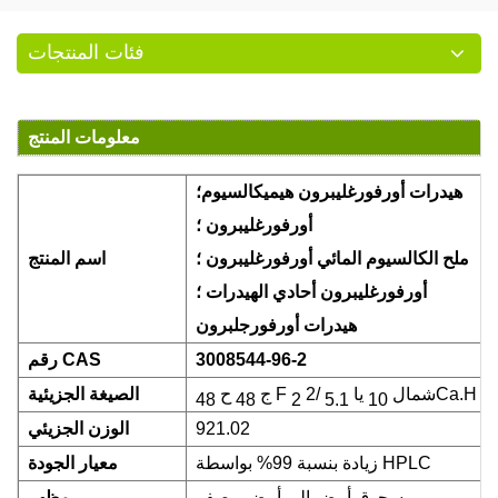
فئات المنتجات
معلومات المنتج
هيدرات أورفورغليبرون هيميكالسيوم؛
أورفورغليبرون
؛
ملح الكالسيوم المائي أورفورغليبرون
؛
اسم المنتج
أورفورغليبرون أحادي الهيدرات
؛
هيدرات أورفورجلبرون
3008544-96-2
رقم CAS
/2Ca.H
شمال
يا
F
ج
ح
الصيغة الجزيئية
48
48
2
5.1
10
2
921.02
الوزن الجزيئي
زيادة بنسبة 99% بواسطة HPLC
معيار الجودة
مسحوق أبيض إلى أبيض مصفر
مظهر