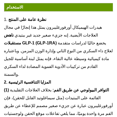
الاستخدام
نظرة عامة على المنتج
1.
هيدرات الهيميكال أورفورغليبرون
يمثل هذا إنجازًا في مجال
العلاجات الأيضية. إنه جزيء صغير جديد غير ببتيدي
ناهض
يخضع حاليًا لدراسات متقدمة
مستقبلات GLP-1 (GLP-1RA)
لعلاج داء السكري من النوع الثاني وإدارة الوزن المزمن. وباعتباره
مادة كيميائية وسيطة عالية النقاء، فإنه يمثل لبنة أساسية للجيل
القادم من تركيبات الأدوية الفموية المضادة لداء السكري
والسمنة.
2. المزايا التنافسية الرئيسية
(1) التوافر البيولوجي عن طريق الفم:
بخلاف العلاجات التقليدية
القائمة على الببتيدات (مثل سيماغلوتيد القابل للحقن)، فإن
أورفورغليبرون عبارة عن جزيء صغير مصمم للإعطاء عن طريق
الفم مرة واحدة يوميًا، مما يلغي تفاعلات موقع الحقن ولوجستيات