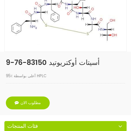
أسيتات أوكتريوتيد 83150-76-9
95٪ أعلى بواسطة HPLC
مطلوب الان
فئات المنتجات