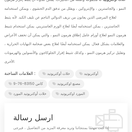
النمو ، والجاسترين ، والإنتروكين ، ويقلل من تدفق الدم الحشوي ، ويمكن استخدامه
لعلاج المرضى الذين يعانون من نزيف الدوالي الناجم عن تليف الكبد. لأنه يثبط
الجاسترين ، يمكن استخدامه أيضًا لعلاج الورم الغاستريني. يمكن استخدام تثبيط
هرمون النمو لعلاج أورام عامل إطلاق هرمون النمو ، والتي يمكن أن تخفف الأعراض
والعلامات بشكل فعال. يمكن استخدامه أيضًا لعلاج بعض ضخامة النهايات الحرارية ،
وتقليل تركيز هرمون النمو ، وكذلك تثبيط إفراز الجلوكاجون والأنسولين والهرمونات
الأخرى.
العلامات الساخنة :
أوكتريوتيد
خلات أوكتريوتيد
مصنع اوكتريوتيد
كاس 83150-76-9
المورد اوكتريوتيد
خلات أوكتريوتيد المورد
ارسل رسالة
إذا كنت مهتمًا بمنتجاتنا وتريد معرفة المزيد من التفاصيل ، فيرجى