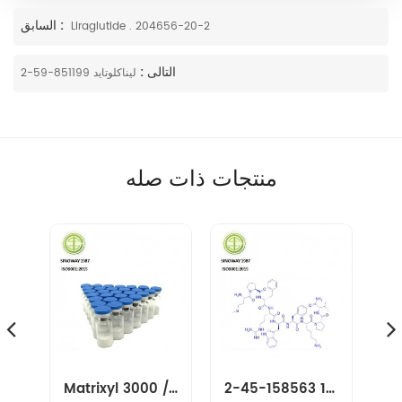
السابق :
Liraglutide . 204656-20-2
التالى :
ليناكلوتايد 851199-59-2
منتجات ذات صله
نونابيبتيد-1 158563-45-2
Matrixyl 3000 / Pal-GHK/ Palmitoyl Tripeptide-1
Liraglutide . 204656-20-2