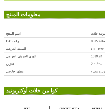
معلومات المنتج
كتريوتيد خلات
اسم المنتج
83150-76-9
CAS رقم.
C49H66N10
الصيغة الجزيئية
1019.24
الوزن الجزيئي الغرامي
℃
2 ~ 8
تخزين
بودرة بيضاء
مظهر خارجي
كوا من خلات أوكتريوتيد