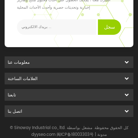
اشترك معنا ، يمكنك الحصول على أحدث محتوى منتج وتقارير
إخبارية وتحديثات حصرية وأحدث الأحداث المحلية
سجل
معلومات عنا
العلامات الساخنة
تابعنا
اتصل بنا
© Sinoway Industrial co., ltd. كل الحقوق محفوظة. مشغل بواسطة
مدونة
|
闽ICP备18003303号
dyyseo.com