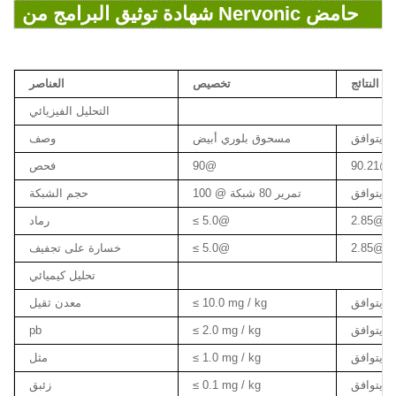
شهادة توثيق البرامج من Nervonic حامض
النتائج
تخصيص
العناصر
التحليل الفيزيائي
يتوافق
مسحوق بلوري أبيض
وصف
90.21@
90@
فحص
يتوافق
100 @ تمرير 80 شبكة
حجم الشبكة
2.85@
≤ 5.0@
رماد
2.85@
≤ 5.0@
خسارة على تجفيف
تحليل كيميائي
يتوافق
≤ 10.0 mg / kg
معدن ثقيل
يتوافق
≤ 2.0 mg / kg
pb
يتوافق
≤ 1.0 mg / kg
مثل
يتوافق
≤ 0.1 mg / kg
زئبق