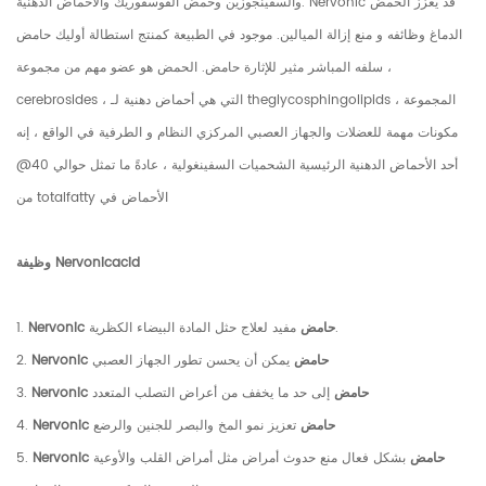
والسفينجوزين وحمض الفوسفوريك والأحماض الدهنية. Nervonic قد يعزز الحمض
الدماغ وظائفه و منع إزالة الميالين. موجود في الطبيعة كمنتج استطالة أوليك حامض
، سلفه المباشر مثير للإثارة حامض. الحمض هو عضو مهم من مجموعة
cerebrosides ، التي هي أحماض دهنية لـ theglycosphingolipids المجموعة ،
مكونات مهمة للعضلات والجهاز العصبي المركزي النظام و الطرفية في الواقع ، إنه
أحد الأحماض الدهنية الرئيسية الشحميات السفينغولية ، عادةً ما تمثل حوالي 40@
من totalfatty الأحماض في
وظيفة Nervonicacid
مفيد لعلاج حثل المادة البيضاء الكظرية.
Nervonic حامض
1.
Nervonic حامض
يمكن أن يحسن تطور الجهاز العصبي
2.
Nervonic حامض
إلى حد ما يخفف من أعراض التصلب المتعدد
3.
Nervonic حامض
تعزيز نمو المخ والبصر للجنين والرضع
4.
Nervonic حامض
بشكل فعال منع حدوث أمراض مثل أمراض القلب والأوعية
5.