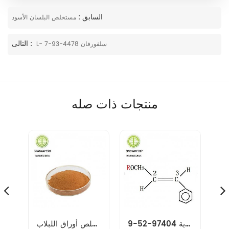
السابق :
مستخلص البلسان الأسود
التالى :
L- سلفورفان 4478-93-7
منتجات ذات صله
مستخلص رهوديولا الوردية 97404-52-9
مستخلص أوراق اللبلاب
إشنسا بوربوريا استخراج 90028-20-9