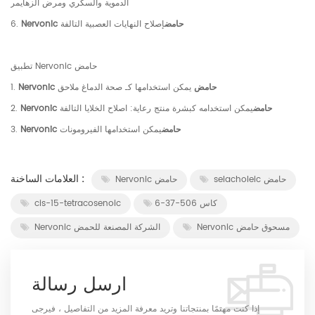
الدموية والسكري ومرض الزهايمر
Nervonic حامض
إصلاح النهايات العصبية التالفة
6.
تطبيق Nervonic حامض
Nervonic حامض
يمكن استخدامها كـ صحة الدماغ ملاحق
1.
Nervonic حامض
يمكن استخدامه كبشرة منتج رعاية: اصلاح الخلايا التالفة
2.
Nervonic حامض
يمكن استخدامها الفيرومونات
3.
العلامات الساخنة :
selacholeic حامض
Nervonic حامض
كاس 506-37-6
cis-15-tetracosenoic
Nervonic مسحوق حامض
Nervonic الشركة المصنعة للحمض
ارسل رسالة
إذا كنت مهتمًا بمنتجاتنا وتريد معرفة المزيد من التفاصيل ، فيرجى