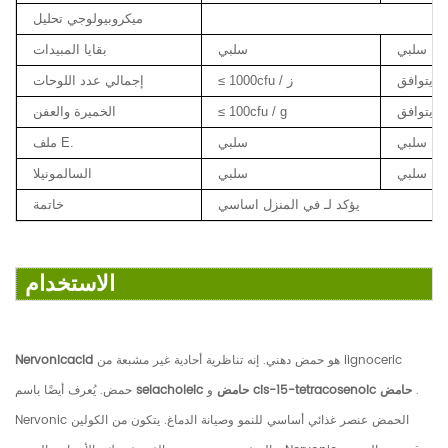
ميكروبيولوجي تحليل
سلبي
سلبي
بقايا المبيدات
يتوافق
≤ 1000cfu / ز
إجمالي عدد اللوحات
يتوافق
≤ 100cfu / g
الخميرة والعفن
سلبي
سلبي
ملف E.
سلبي
سلبي
السالمونيلا
يؤكد لـ في المنزل اساسي
خاتمة
الاستخدام
هو حمض دهني. إنه تناظرية أحادية غير مشبعة من lignoceric
Nervonicacid
.
cis-15-tetracosenoic حامض
selacholeic حامض
و
حمض. يُعرف أيضًا باسم
Nervonic الحمض عنصر غذائي أساسي للنمو وصيانة الدماغ. يتكون من الكولين