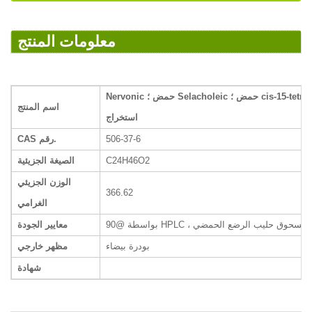
معلومات المنتج
Nervonic حمض ؛ Selacholeic حمض ؛ cis-15-tetracosenoic ؛ أيسر truncatum
اسم المنتج
استخراج
506-37-6
CAS رقم.
C24H46O2
الصيغة الجزيئية
الوزن الجزيئي
366.62
الغرامي
HPL ، مضاف في مسحوق حليب الرضع الحمضي
معايير الجودة
بودرة بيضاء
مظهر خارجي
شهادة