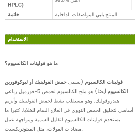
99
99.0% أعلى
HPLC)
المنتج يلبي المواصفات الداخلية
خاتمة
الاستخدام
ما هو فولينات الكالسيوم؟
فولينات الكالسيوم
(يسمى
حمض الفولينيك
أو
ليوكوفورين
الكالسيوم
أيضًا) هو ملح الكالسيوم لحمض 5-فورميل رباعي
هيدروفوليك. وهو مستقلب نشط لحمض الفولينيك وأنزيم
أساسي لتخليق الحمض النووي في العلاج السام للخلايا. كثيرا ما
يستخدم فولينات الكالسيوم لتقليل السمية ومواجهة عمل
مضادات الفولات، مثل الميثوتريكسيت.