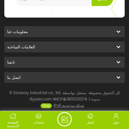
معلومات عنا
العلامات الساخنة
تابعنا
اتصل بنا
© Sinoway Industrial co., ltd. كل الحقوق محفوظة. مشغل بواسطة
مدونة
|
闽ICP备18003303号
dyyseo.com
IPv6 شبكة مدعومة
حول
اتصل
منتجات
الصفحة
الرئيسية