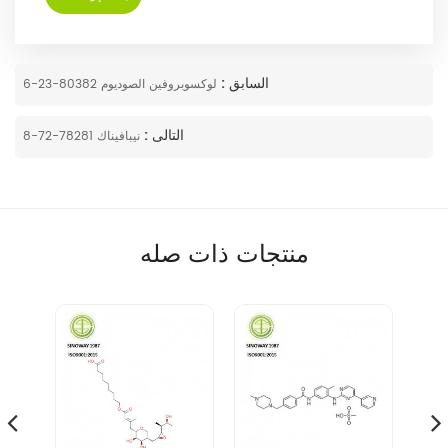
السابق :
لوكسوبروفين الصوديوم 80382-23-6
التالى :
نيبافيناك 78281-72-8
منتجات ذات صله