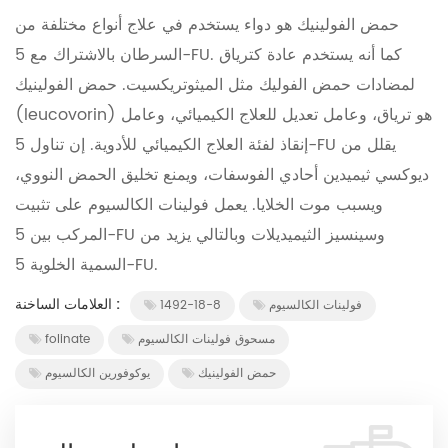
حمض الفولينيك هو دواء يستخدم في علاج أنواع مختلفة من
السرطان بالاشتراك مع 5-FU. كما أنه يستخدم عادة كترياق
لمضادات حمض الفوليك مثل الميثوتريكسيت. حمض الفولينيك
(leucovorin) هو ترياق، وعامل تعديل للعلاج الكيميائي، وعامل
إنقاذ لفئة العلاج الكيميائي للأدوية. إن تناول 5-FU يقلل من
ديوكسي ثيميدين أحادي الفوسفات، ويمنع تخليق الحمض النووي،
ويسبب موت الخلايا. يعمل فولينات الكالسيوم على تثبيت
المركب بين 5-FU وسينسيز الثيميديلات وبالتالي يزيد من
السمية الخلوية 5-FU.
العلامات الساخنة :
فولينات الكالسيوم
1492-18-8
مسحوق فولينات الكالسيوم
folinate
حمض الفولينيك
يوكوفورين الكالسيوم