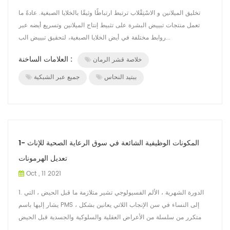
تخليق الميلانين و الاسْتِقْلاب ترتبط ارتباطًا وثيقًا بالخلايا الصبغية. عادةً ما
تعمل منتجات تبييض البشرة على تثبيط إنتاج الميلانين وتسريع أيضه عبر
روابط مختلفة في أيض الخلايا الصبغية، لتحقيق تبييض الب...
العلامات الساخنة :
خلاصة قشر الرمان
ببتيد النحاس
جميع عبر الشبكية
المكونات الوظيفية الشائعة في سوق الرعاية الصحية للإناث -1
تعديل الهرمونات
Oct , 11 2021
1. الدورة الشهرية ، الألم الفسيولوجي تشير متلازمة ما قبل الحيض ، التي
يشار إليها باسم PMS ، إلى النساء في سن الإنجاب اللاتي يعانين بشكل
متكرر من سلسلة من الأعراض العقلية والسلوكية والجسدية قبل الحيض
ب...