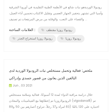
روديولا الورديةهو نبات شائع في الأنظمة الطبية التقليدية في أوروبا الشرقية
وآسيا التي تشتهر بتحفيز الجهاز العصبي وتقليل الاكتئاب،تحسين أداء العمل،
والقضاء على التعب، والوقاية من مرض المرتفعات.تم تصنيف ...
العلامات الساخنة :
روديولا روزيا مقتطف
روديولا روزيا
روديولا روزيا استخراج الجذر
ملخص: فعالية وتحمل مستخلص نبات الروديولا الوردية لدى
البالغين الذين يعانون من قصور جسدي وإدراكي
Jun , 03 2021
خلال دراسة مراقبة الدواء لمدة 12 أسبوعًا، فعالية وسلامة مستخلص
الروديولاروزيا تم إعطاؤها مع الفيتامينات والمعادن (vigodana®) تم
اختباره على 120 بالغًا (83 امرأة و37 رجلاً، تتراوح أعمارهم بين 50 و89