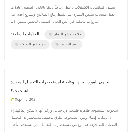
تخليق الميلانين و الاسْتِقْلاب ترتبط ارتباطًا وثيقًا بالخلايا الصبغية. عادةً ما
تعمل منتجات تبييض البشرة على تثبيط إنتاج الميلانين وتسريع أيضه عبر
روابط مختلفة في أيض الخلايا الصبغية، لتحقيق تبييض الب...
العلامات الساخنة :
خلاصة قشر الرمان
ببتيد النحاس
جميع عبر الشبكية
ما هي المواد الخام الوظيفية لمستحضرات التجميل المضادة
للشيخوخة؟
Sep , 17 2021
شيخوخة الشيخوخة ظاهرة طبيعية في حياتنا. ورغم أنها لا يمكن إيقافها، إلا
أن بإمكاننا إبطاء وتيرة الشيخوخة بطرق مختلفة. مستحضرات التجميل
المضادة للشيخوخة هي نوع من مستحضرات التجميل التي تستخدم لتأخير
ظهو...