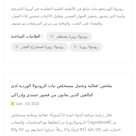
روديولا الورديةهو نبات شائع في الأنظمة الطبية التقليدية في أوروبا الشرقية
وآسيا التي تشتهر بتحفيز الجهاز العصبي وتقليل الاكتئاب،تحسين أداء العمل،
والقضاء على التعب، والوقاية من مرض المرتفعات.تم تصنيف ...
العلامات الساخنة :
روديولا روزيا مقتطف
روديولا روزيا
روديولا روزيا استخراج الجذر
ملخص: فعالية وتحمل مستخلص نبات الروديولا الوردية لدى
البالغين الذين يعانون من قصور جسدي وإدراكي
Jun , 03 2021
خلال دراسة مراقبة الدواء لمدة 12 أسبوعًا، فعالية وسلامة مستخلص
الروديولاروزيا تم إعطاؤها مع الفيتامينات والمعادن (vigodana®) تم
اختباره على 120 بالغًا (83 امرأة و37 رجلاً، تتراوح أعمارهم بين 50 و89