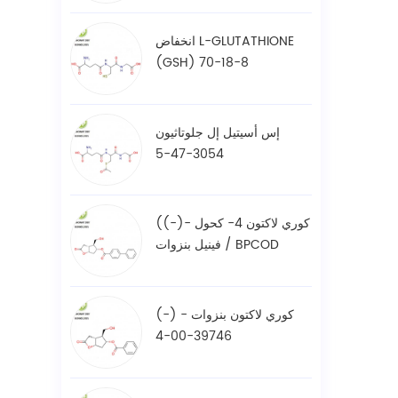
انخفاض L-GLUTATHIONE
(GSH) 70-18-8
إس أسيتيل إل جلوتاثيون
3054-47-5
((-)- كوري لاكتون 4- كحول
فينيل بنزوات / BPCOD
31752-99-5
(-) - كوري لاكتون بنزوات
39746-00-4