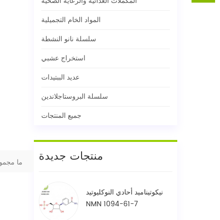
المكملات الغذائية والرعاية الصحية
المواد الخام التجميلية
سلسلة نانو النشطة
استخراج عشبي
عديد الببتيدات
سلسلة البروستاجلاندين
جميع المنتجات
منتجات جديدة
ما مجمو
نيكوتيناميد أحادي النوكليوتيد
NMN 1094-61-7