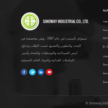
نة
يهيد
سية
nm
سينواي تأسست في عام 1987 ، وهي متخصصة في
البحث والتطوير والتصنيع حسب الطلب وتداول
أبيس الصيدلانية والوسطيات والصحة وأمبير.
يون
المكملات الغذائية والمواد الخام التجميلية
سط
والمستخلصات العشبية و fdfs والخدمة المخصصة
سط
في جميع أنحاء العالم.
سط