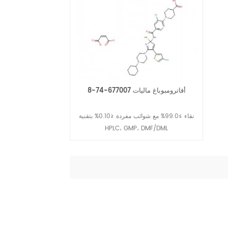
أفاترومبوباغ ماليات 677007-74-8
نقاء ≥99.0% مع شوائب مفردة ≤0.10% بتقنية
HPLC، GMP، DMF/DML
قراءة المزيد