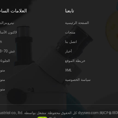
تابعنا
العلامات الساخ
الصفحة الرئيسية
نيتروبنزالد
منتجات
لاكتون الأسا
اتصل بنا
n
أخبار
غش 70-18-8
خريطة الموقع
الجلوتاث
XML
متو
سياسة الخصوصية
متو
متو
闽ICP备180
dyyseo.com
© Sinoway Industrial co., ltd. كل الحقوق محفوظة. مشغل بواسطة