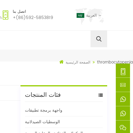
اتصل بنا
العربية
m
+(86)592-5853819
thrombocytopenia
الصفحة الرئيسية
+
فئات المنتجات
(86)592
xie@chi
واجهة برمجة تطبيقات
5853819
sinoway
+861366
الوسطيات الصيدلانية
+8618659