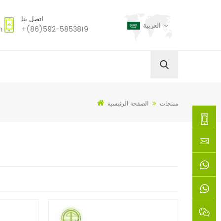
اتصل بنا
العربية
m
+(86)592-5853819
منتجات
الصفحة الرئيسية
+
(86)592
xie@chi
5853819
sinoway
+861366
+8618659