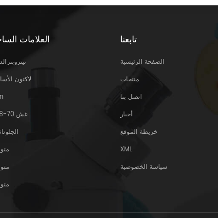
تابعنا
العلامات الساخ
الصفحة الرئيسية
نيتروبنزالد
منتجات
لاكتون الأسا
اتصل بنا
n
أخبار
غش 70-18-8
خريطة الموقع
الجلوتاث
XML
متو
سياسة الخصوصية
متو
متو