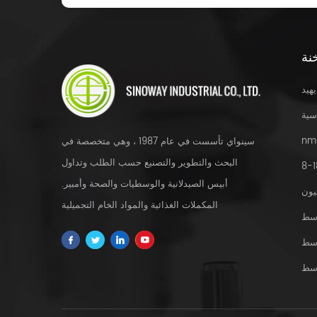
نة
يهيد
سية
nm
سينواي تأسست في عام 1987 ، وهي متخصصة في
البحث والتطوير والتصنيع حسب الطلب وتداول
أبيس الصيدلانية والوسطيات والصحة وأمبير.
يون
المكملات الغذائية والمواد الخام التجميلية
سط
والمستخلصات العشبية و fdfs والخدمة المخصصة
سط
في جميع أنحاء العالم.
سط