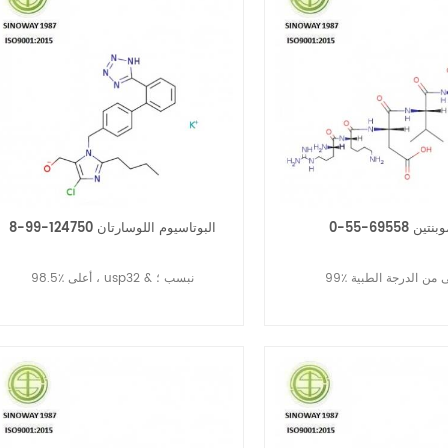
تين 69558-55-0
البوتاسيوم اللوسارتان 124750-99-8
أعلى من الدرجة الطبية
98.5٪ أعلى ، usp32 & نبسب ؛
قراءة المزيد
قراءة المزيد