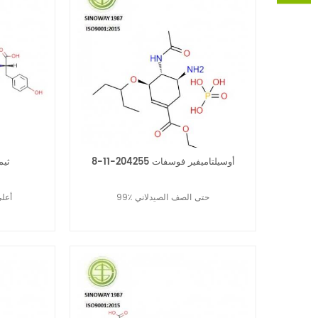
أوسيلتاميفير فوسفات 204255-11-8
ثيموبن
99٪ حتى الصف الصيدلاني
99٪ 
قراءة المزيد