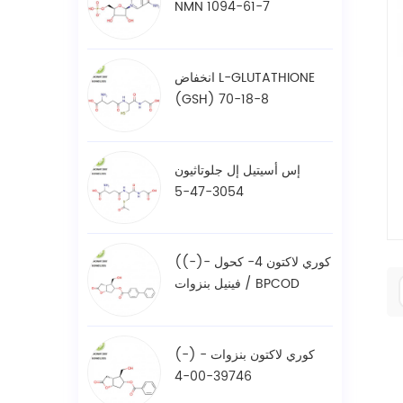
NMN 1094-61-7
انخفاض L-GLUTATHIONE
(GSH) 70-18-8
إس أسيتيل إل جلوتاثيون
3054-47-5
((-)- كوري لاكتون 4- كحول
فينيل بنزوات / BPCOD
31752-99-5
(-) - كوري لاكتون بنزوات
39746-00-4