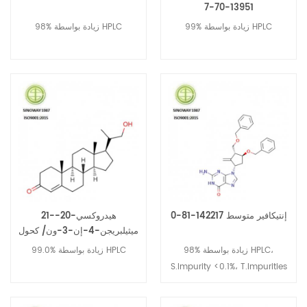
13951-70-7
99% زيادة بواسطة HPLC
98% زيادة بواسطة HPLC
إنتيكافير متوسط ​​142217-81-0
21-هيدروكسي-20-
ميثيلبريجن-4-إن-3-ون/ كحول
ثنائي / BA 60966-36-1
98% زيادة بواسطة HPLC،
99.0% زيادة بواسطة HPLC
S.Impurity <0.1%، T.Impurities
<0.3%