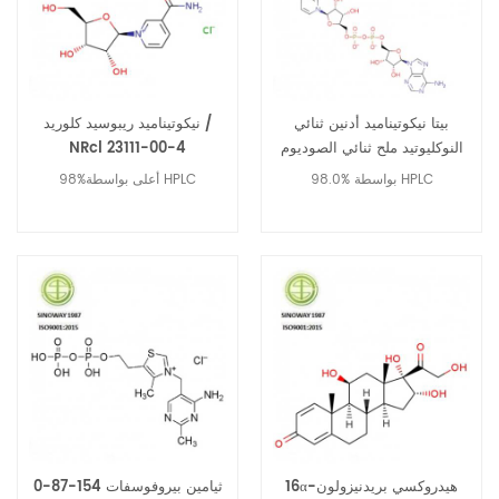
بيتا نيكوتيناميد أدنين ثنائي
نيكوتيناميد ريبوسيد كلوريد /
النوكليوتيد ملح ثنائي الصوديوم
NRcl 23111-00-4
606-68-8
98.0% بواسطة HPLC
98%أعلى بواسطة HPLC
16α-هيدروكسي بريدنيزولون
ثيامين بيروفوسفات 154-87-0