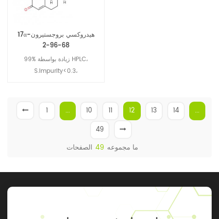
17α-هيدروكسي بروجستيرون
68-96-2
99% زيادة بواسطة HPLC،
S.Impurity<0.3،
T.Impurities<1.0%
1
...
10
11
12
13
14
...
49
ما مجموعه
49
الصفحات