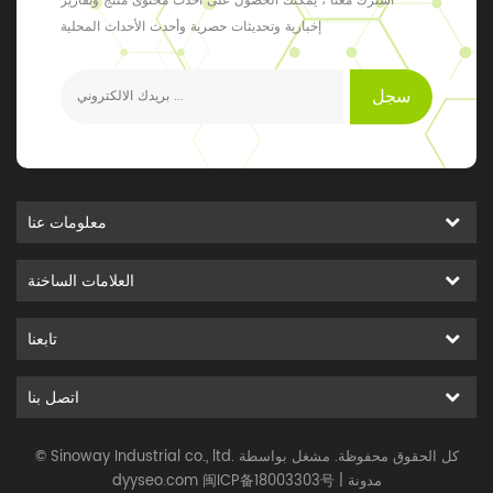
اشترك معنا ، يمكنك الحصول على أحدث محتوى منتج وتقارير
إخبارية وتحديثات حصرية وأحدث الأحداث المحلية
سجل
معلومات عنا
العلامات الساخنة
تابعنا
اتصل بنا
© Sinoway Industrial co., ltd. كل الحقوق محفوظة. مشغل بواسطة
مدونة
|
闽ICP备18003303号
dyyseo.com