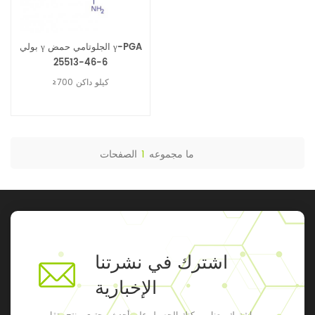
بولي γ الجلوتامي حمض γ-PGA
25513-46-6
≥700 كيلو داكن
ما مجموعه
1
الصفحات
اشترك في نشرتنا
الإخبارية