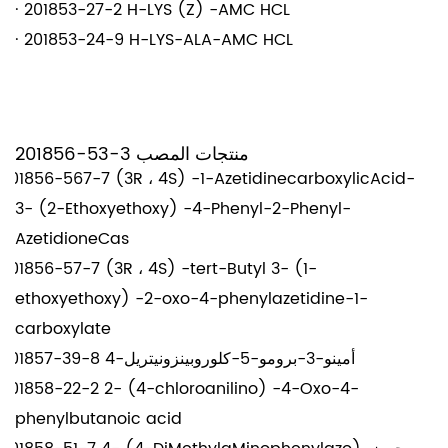
·
201853-27-2 H-LYS (Z) -AMC HCL
·
201853-24-9 H-LYS-ALA-AMC HCL
201856-53-3 منتجات المصب
201856-567-7 (3R ، 4S) -1-AzetidinecarboxylicAcid-
3- (2-Ethoxyethoxy) -4-Phenyl-2-Phenyl-
AzetidioneCas
201856-57-7 (3R ، 4S) -tert-Butyl 3- (1-
ethoxyethoxy) -2-oxo-4-phenylazetidine-1-
carboxylate
201857-39-8 4-أمينو-3-برومو-5-كلوروبينزونيتريل
201858-22-2 2- (4-chloroanilino) -4-Oxo-4-
phenylbutanoic acid