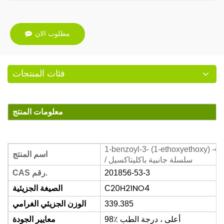
مطلوب الان
فئات المنتجات
معلومات المنتج
1-benzoyl-3- (1-ethoxyethoxy) -4
اسم المنتج
سلسلة جانبية باكليتاكسيل
/
201856-53-3
CAS رقم.
20
H
21
NO
4
C
الصيغة الجزيئية
339.385
الوزن الجزيئي الغرامي
98٪ أعلى ، درجة الطب
معايير الجودة