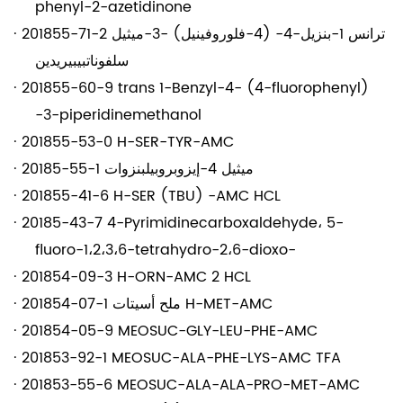
phenyl-2-azetidinone
201855-71-2 ترانس 1-بنزيل-4- (4-فلوروفينيل) -3-ميثيل
·
سلفوناتبيبيريدين
·
201855-60-9 trans 1-Benzyl-4- (4-fluorophenyl)
-3-piperidinemethanol
·
201855-53-0 H-SER-TYR-AMC
20185-55-1 ميثيل 4-إيزوبروبيلبنزوات
·
·
201855-41-6 H-SER (TBU) -AMC HCL
·
20185-43-7 4-Pyrimidinecarboxaldehyde، 5-
fluoro-1،2،3،6-tetrahydro-2،6-dioxo-
·
201854-09-3 H-ORN-AMC 2 HCL
201854-07-1 ملح أسيتات H-MET-AMC
·
·
201854-05-9 MEOSUC-GLY-LEU-PHE-AMC
·
201853-92-1 MEOSUC-ALA-PHE-LYS-AMC TFA
·
201853-55-6 MEOSUC-ALA-ALA-PRO-MET-AMC