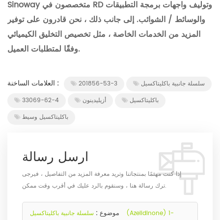
Sinoway متخصصون في RD وتوليف واجهات برمجة التطبيقات
والوسائط / الشوائب. إلى جانب ذلك ، نحن قادرون على توفير
المزيد من الخدمات الخاصة ، مثل تخصيص التخليق الكيميائي
وفقًا لمتطلبات العميل.
العلامات الساخنة :
سلسلة جانبية باكليتاكسيل
201856-53-3
باكليتاكسيل
أزيليدينون
33069-62-4
باكليتاكسيل وسيط
ارسل رسالة
إذا كنت مهتمًا بمنتجاتنا وتريد معرفة المزيد من التفاصيل ، فيرجى
ترك رسالة هنا ، وسنقوم بالرد عليك في أقرب وقت ممكن.
موضوع :
سلسلة جانبية باكليتاكسيل (Azelidinone) 1-