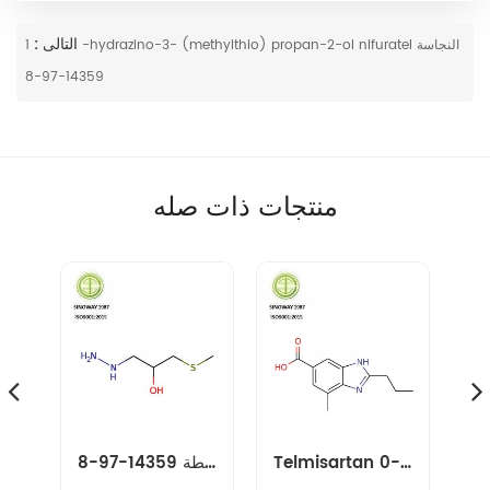
التالى :
1-hydrazino-3- (methylthio) propan-2-ol nifuratel النجاسة
14359-97-8
منتجات ذات صله
Telmisartan متوسط 152628-03-0
نيفوراتيل المتوسطة 14359-97-8
amikacin وسيط 40371-50-4 cbz-l-haba