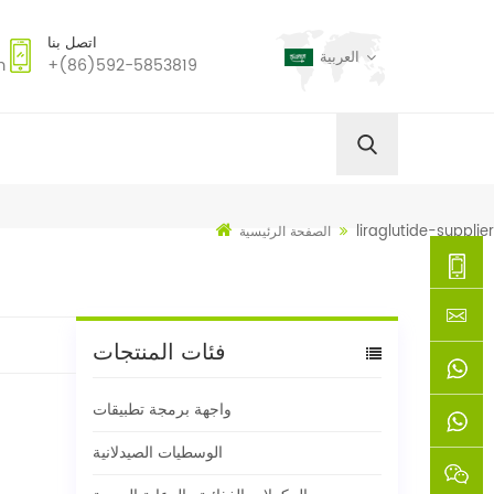
اتصل بنا
العربية
m
+(86)592-5853819
liraglutide-supplier
الصفحة الرئيسية
+
فئات المنتجات
(86)592
xie@chi
واجهة برمجة تطبيقات
5853819
sinoway
+861366
الوسطيات الصيدلانية
+8618659