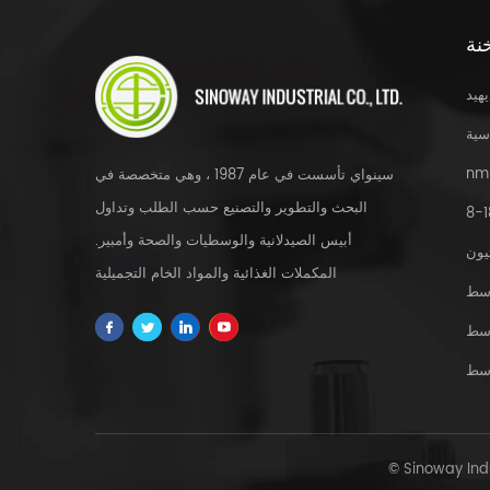
المزمن في البالغين المرضى. المعايير المحددة
هي مؤشر كتلة الجسم الأولي (BMI) 30 كجم /
نة
M2 أو أكبر (يعانون من السمنة) أو 27 كجم /
M2 أو أكبر (زيادة الوزن)، بحضور واحد على
يهيد
الأقل Comorbid . الحالة
سية
(E.G.hypertension، من النوع 2 مرض
السكري Mellitus، أو Dyslipidemia). في
nm
سينواي تأسست في عام 1987 ، وهي متخصصة في
أواخر عام 2014، تم الإبلاغ عن البيانات من
البحث والتطوير والتصنيع حسب الطلب وتداول
مقياس ™ السمنة و prediabetes المحاكمة،
أبيس الصيدلانية والوسطيات والصحة وأمبير.
التي هي تجربة عشوائية ومكفوفين مزدوجة،
يون
المكملات الغذائية والمواد الخام التجميلية
وهمي محاكمة متعددة الجنسيات في غير مرضى
سط
السكري الناس مع السمنة و غير مرض السكري
والمستخلصات العشبية و fdfs والخدمة المخصصة
الأشخاص الذين يعانون من زيادة الوزن مع
سط
في جميع أنحاء العالم.
المعقل. في هذه المرحلة 3A المحاكمة، كان
سط
هناك 3731 مشاركا عشوائيا للعلاج مع
Liraglutide 3 ملغ أو وهمي، سواء في تركيبة
مع النظام الغذائي و تمرين. هؤلاء . الذي أكمل
56 أسبوع حققت محاكمة متوسط ​​فقدان الوزن
بنسبة 9.2٪، مقارنة ب 3.5٪ انخفاض في العلاج