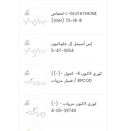
انخفاض L-GLUTATHIONE
(GSH) 70-18-8
إس أسيتيل إل جلوتاثيون
3054-47-5
((-)- كوري لاكتون 4- كحول
فينيل بنزوات / BPCOD
31752-99-5
(-) - كوري لاكتون بنزوات
39746-00-4