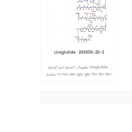
Liraglutide . 204656-20-2
معلومات المنتج اسم المنتج Liraglutide .
تسلسل H-his-ala-glu-gly-thr-thr-thr-
asp-val-ser-leu- GLU-GLY-GLN-Ala-
Ala-Lys [N6- [N- (1-oxohexadecyl) -l-
γ glutamyl] - - إلو-إي إي إيل - ألا TRP-
LEU-VAL-ARG-GLY-ARG-GLY-OH CAS
قراءة المزيد
رقم. 204656-20-2 الصيغة الجزيئية
C172H265N43O51 الوزن الجزيئي الغرامي
3751.20 تخزين 2 ~ 8 ℃ مظهر خارجي الأبيض
إلى مسحوق بلوري أبيض COA . من