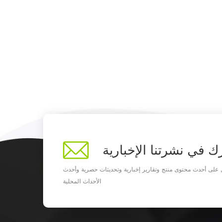
الجلوكوز، وتأخير إفراغ المعدة، وقمع
الجلوكاجون الثانديات إفراز. من بين درجات
مختلفة مع أخرى GLP-1 عاجل مستقبلات،
Liraglutide لديه مزايا أكثر من العلاجات
التقليدية للنوع 2 مرض السكري: · Liraglutide
.أعمال في تعتمد على الجلوكوز الطريقة، وهذا
يعني أنها سوف تحفز إفراز الأنسولين فقط
عندما مستويات الجلوكوز في الدم أعلى طبيعي،
منع "تجاوز". وبالتالي، فإنه يظهر خطر ضئيل
نقص السكر في الدم. · Liraglutide .لديه القدرة
على تثبيط مبرموزات ومحفز تجديد خلايا بيتا
(شوهد في الحيوانات دراسات). · Liraglutide
.يقلل الشهية وتمنع مكاسب وزن الجسم، كما هو
ك في نشرتنا الإخبارية
موضح في دراسة الرأس إلى الرأس مقابل
Glimepiriide. · Liraglutide .يخفض الدهون
على أحدث محتوى منتج وتقارير إخبارية وتحديثات حصرية وأحدث
الثلاثية في الدم المستويات. 2، السمنة
الأحداث المحلية
Liraglutide .تمت الموافقة عليه كمساعد عن
طريق الحقن انخفاض السعرات الحرارية النظام
الغذائي وزيادة النشاط البدني لإدارة الوزن