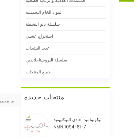
المكملات الغذائية والرعاية الصحية
المواد الخام التجميلية
سلسلة نانو النشطة
استخراج عشبي
عديد الببتيدات
سلسلة البروستاجلاندين
جميع المنتجات
منتجات جديدة
ما مجمو
نيكوتيناميد أحادي النوكليوتيد
NMN 1094-61-7