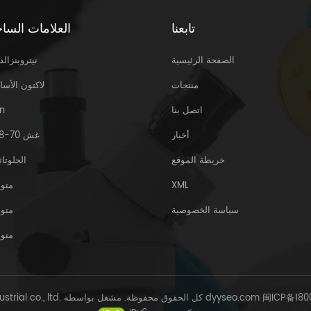
تابعنا
العلامات الساخ
الصفحة الرئيسية
نيتروبنزالد
منتجات
لاكتون الأسا
اتصل بنا
n
أخبار
غش 70-18-8
خريطة الموقع
الجلوتاث
XML
متو
سياسة الخصوصية
متو
متو
闽ICP备180
dyyseo.com
© Sinoway Industrial co., ltd. كل الحقوق محفوظة. مشغل بواسطة