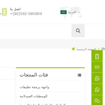
اتصل بنا
العربية
m
+(86)592-5853819
lift
الصفحة الرئيسية
+
فئات المنتجات
(86)592
xie@chi
واجهة برمجة تطبيقات
5853819
sinoway
+861366
الوسطيات الصيدلانية
+8618659