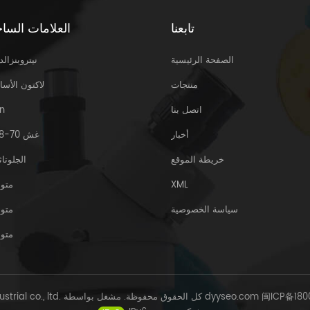
تابعنا
العلامات الساخ
الصفحة الرئيسية
نيتروبنزالد
منتجات
لاكتون الأسا
اتصل بنا
n
أخبار
غش 70-18-8
خريطة الموقع
الجلوتاث
XML
متو
سياسة الخصوصية
متو
متو
闽ICP备180
dyyseo.com
© Sinoway Industrial co., ltd. كل الحقوق محفوظة. مشغل بواسطة