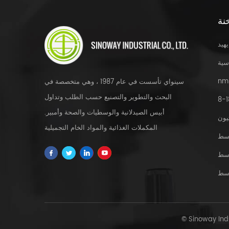
نة
يهيد
سية
nm
سينواي تأسست في عام 1987 ، وهي متخصصة في
البحث والتطوير والتصنيع حسب الطلب وتداول
أبيس الصيدلانية والوسطيات والصحة وأمبير.
يون
المكملات الغذائية والمواد الخام التجميلية
سط
والمستخلصات العشبية و fdfs والخدمة المخصصة
سط
في جميع أنحاء العالم.
سط