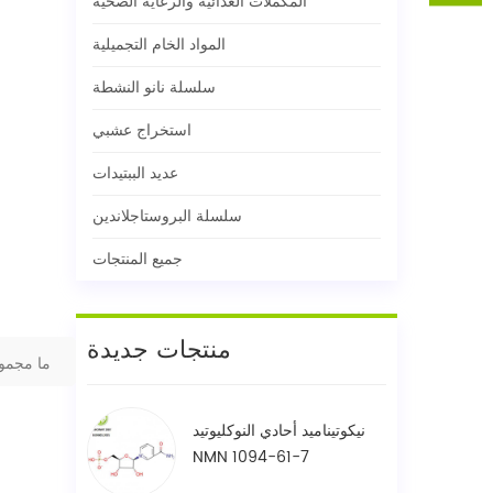
المكملات الغذائية والرعاية الصحية
المواد الخام التجميلية
سلسلة نانو النشطة
استخراج عشبي
عديد الببتيدات
سلسلة البروستاجلاندين
جميع المنتجات
منتجات جديدة
ما مجمو
نيكوتيناميد أحادي النوكليوتيد
NMN 1094-61-7