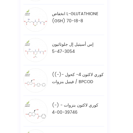
انخفاض L-GLUTATHIONE
(GSH) 70-18-8
إس أسيتيل إل جلوتاثيون
3054-47-5
((-)- كوري لاكتون 4- كحول
فينيل بنزوات / BPCOD
31752-99-5
(-) - كوري لاكتون بنزوات
39746-00-4