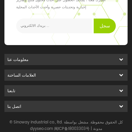
اشترك معنا ، يمكنك الحصول على أحدث محتوى منتج وتقارير
إخبارية وتحديثات حصرية وأحدث الأحداث المحلية
سجل
معلومات عنا
العلامات الساخنة
تابعنا
اتصل بنا
© Sinoway Industrial co., ltd. كل الحقوق محفوظة. مشغل بواسطة
مدونة
|
闽ICP备18003303号
dyyseo.com