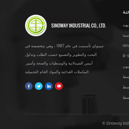
نة
يهيد
سية
nm
سينواي تأسست في عام 1987 ، وهي متخصصة في
البحث والتطوير والتصنيع حسب الطلب وتداول
أبيس الصيدلانية والوسطيات والصحة وأمبير.
يون
المكملات الغذائية والمواد الخام التجميلية
سط
والمستخلصات العشبية و fdfs والخدمة المخصصة
سط
في جميع أنحاء العالم.
سط