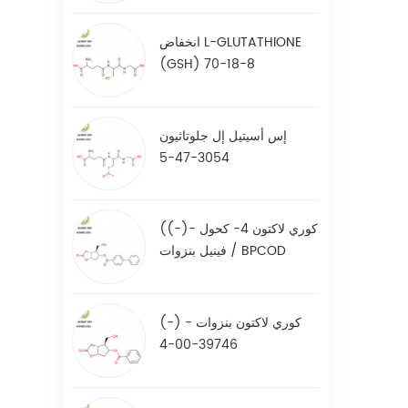
انخفاض L-GLUTATHIONE
(GSH) 70-18-8
إس أسيتيل إل جلوتاثيون
3054-47-5
((-)- كوري لاكتون 4- كحول
فينيل بنزوات / BPCOD
31752-99-5
(-) - كوري لاكتون بنزوات
39746-00-4