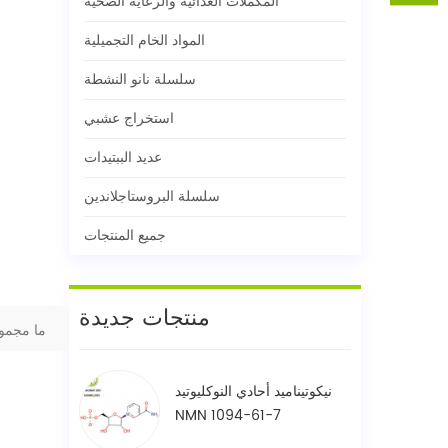
المكملات الغذائية والرعاية الصحية
المواد الخام التجميلية
سلسلة نانو النشطة
استخراج عشبي
عديد الببتيدات
سلسلة البروستاجلاندين
جميع المنتجات
منتجات جديدة
ما مجمو
نيكوتيناميد أحادي النوكليوتيد
NMN 1094-61-7