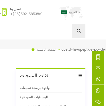
اتصل بنا
العربية
m
+(86)592-5853819
acetyl-hexapeptide-powder
الصفحة الرئيسية
+
فئات المنتجات
(86)592
xie@chi
واجهة برمجة تطبيقات
5853819
sinoway
+861366
الوسطيات الصيدلانية
+8618659