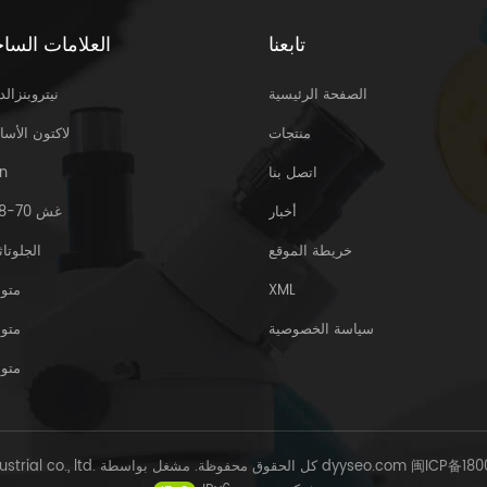
تابعنا
العلامات الساخ
الصفحة الرئيسية
نيتروبنزالد
منتجات
لاكتون الأسا
اتصل بنا
n
أخبار
غش 70-18-8
خريطة الموقع
الجلوتاث
XML
متو
سياسة الخصوصية
متو
متو
闽ICP备180
dyyseo.com
© Sinoway Industrial co., ltd. كل الحقوق محفوظة. مشغل بواسطة