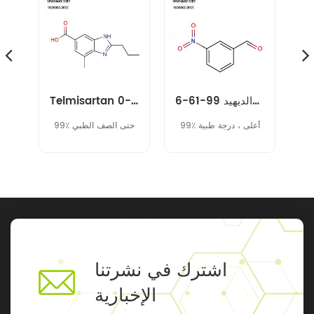
م-نتروبنزالديهيد 99-61-6
Telmisartan متوسط 152628-03-0
نيفوراتيل المتوسطة 14359-97-8
99٪ أعلى ، درجة طبية
99٪ حتى الصف الطبي
اشترك في نشرتنا
الإخبارية