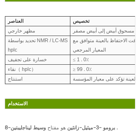
تخصيص
العناصر
مسحوق أبيض إلى أبيض مصفر
مظهر خارجي
وقت الاحتفاظ بالعينة متوافق مع
تحديد بواسطة NMR / LC-MS
المعيار المرجعي
hplc
1 . 0٪
≤
خسارة على تجفيف
99 . 0٪
≥
）
hplc
（
نقاء
العينة تؤكد على معيار المؤسسة
استنتاج
الاستخدام
وسيط ليناجليبتين .
8-برومو -3-ميثيل-زانثين
هو مفتاح