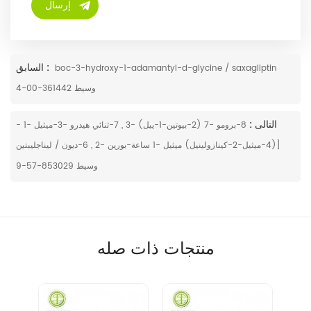
السابق :
boc-3-hydroxy-1-adamantyl-d-glycine / saxagliptin
وسيط 361442-00-4
التالى :
8-برومو -7 (2-بيوتين-1-ييل) -3 , 7-ثنائي هيدرو -3-ميثيل -1 -
[(4-ميثيل-2-كينازولينيل) ميثيل -1 ساعة-بورين -2 , 6-ديون / ليناجليبتين
وسيط 853029-57-9
منتجات ذات صله