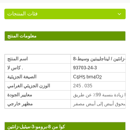
فئات المنتجات
معلومات المنتج
اسم المنتج
93703-24-3
كاس لا .
O
brn
H
C
الصيغة الجزيئية
6
5
4
2
245 . 035
الوزن الجزيئي الغرامي
ة 99٪ عن طريق hplc
معايير الجودة
سحوق أبيض إلى أبيض مصفر
مظهر خارجي
كوا من 8-برومو-3-ميثيل-زانثين