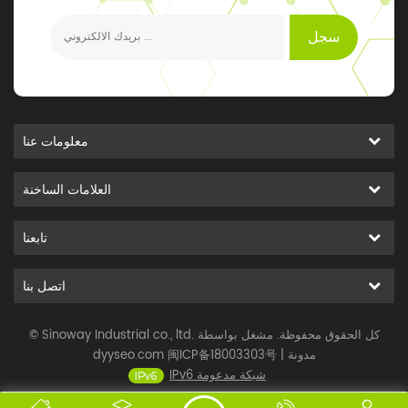
سجل
معلومات عنا
العلامات الساخنة
تابعنا
اتصل بنا
© Sinoway Industrial co., ltd. كل الحقوق محفوظة. مشغل بواسطة
مدونة
|
闽ICP备18003303号
dyyseo.com
IPv6 شبكة مدعومة