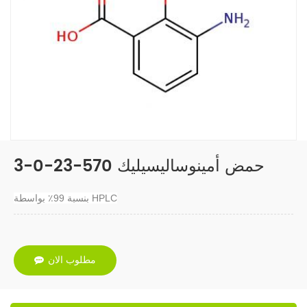
3-حمض أمينوساليسيليك 570-23-0
بنسبة 99٪ بواسطة HPLC
مطلوب الان