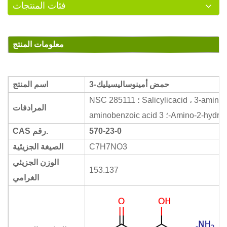
فئات المنتجات
معلومات المنتج
3-حمض أمينوساليسيليك
اسم المنتج
NSC 285111 ؛ Salicylicacid ، 3-amino- (8CI) ؛ 2-Hydroxy-3-
المرادفات
570-23-0
CAS رقم.
C7H7NO3
الصيغة الجزيئية
الوزن الجزيئي
153.137
الغرامي