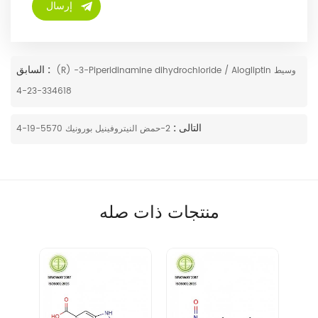
السابق :
(R) -3-Piperidinamine dihydrochloride / Alogliptin وسيط
334618-23-4
التالى :
2-حمض النيتروفينيل بورونيك 5570-19-4
منتجات ذات صله