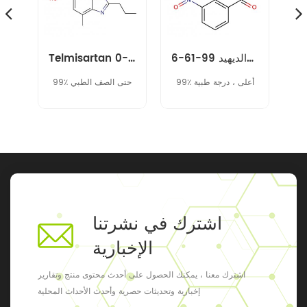
م-نتروبنزالديهيد 99-61-6
Telmisartan متوسط 152628-03-0
نيفوراتيل المتوسطة 14359-97-8
99٪ أعلى ، درجة طبية
99٪ حتى الصف الطبي
اشترك في نشرتنا
الإخبارية
اشترك معنا ، يمكنك الحصول على أحدث محتوى منتج وتقارير
إخبارية وتحديثات حصرية وأحدث الأحداث المحلية